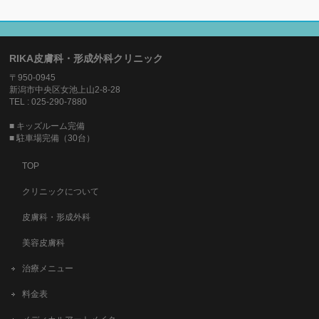
RIKA皮膚科・形成外科クリニック
〒950-0945
新潟市中央区女池上山2-8-28
TEL : 025-290-7880
■ キッズルーム完備
■ 駐車場完備（30台）
TOP
クリニックについて
皮膚科・形成外科
美容皮膚科
治療メニュー
料金表