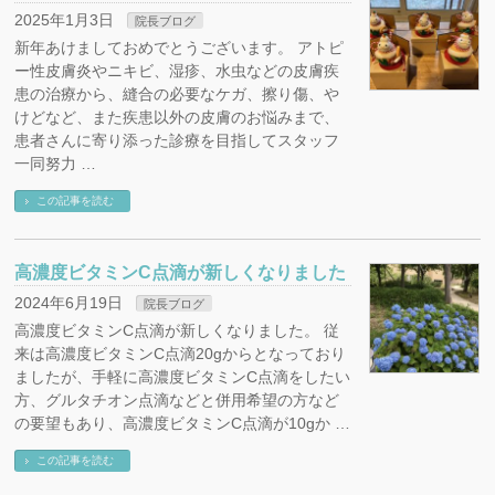
2025年1月3日
院長ブログ
新年あけましておめでとうございます。 アトピ
ー性皮膚炎やニキビ、湿疹、水虫などの皮膚疾
患の治療から、縫合の必要なケガ、擦り傷、や
けどなど、また疾患以外の皮膚のお悩みまで、
患者さんに寄り添った診療を目指してスタッフ
一同努力 …
この記事を読む
高濃度ビタミンC点滴が新しくなりました
2024年6月19日
院長ブログ
高濃度ビタミンC点滴が新しくなりました。 従
来は高濃度ビタミンC点滴20gからとなっており
ましたが、手軽に高濃度ビタミンC点滴をしたい
方、グルタチオン点滴などと併用希望の方など
の要望もあり、高濃度ビタミンC点滴が10gか …
この記事を読む