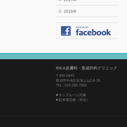
2018年
RIKA皮膚科・形成外科クリニック
〒950-0945
新潟市中央区女池上山2-8-28
TEL : 025-290-7880
■ キッズルーム完備
■ 駐車場完備（30台）