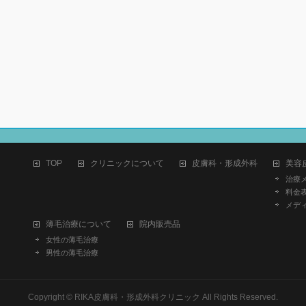
TOP
クリニックについて
皮膚科・形成外科
美容
治療
料金
メデ
薄毛治療について
院内販売品
女性の薄毛治療
男性の薄毛治療
Copyright ©
RIKA皮膚科・形成外科クリニック
All Rights Reserved.