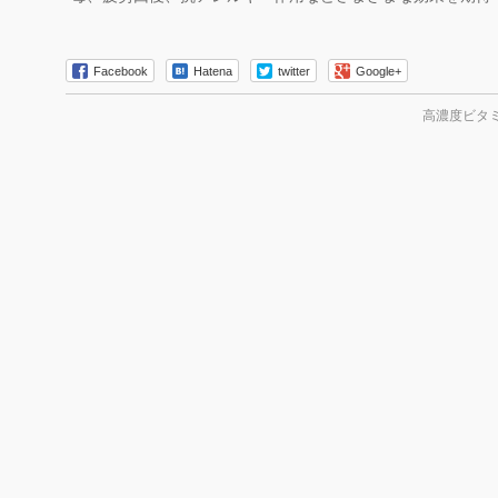
Facebook
Hatena
twitter
Google+
高濃度ビタミ