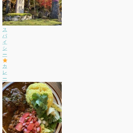
ス
パ
イ
シ
ー
カ
レ
ー