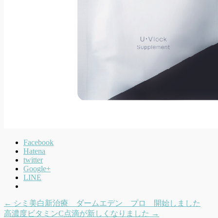
Facebook
Hatena
twitter
Google+
LINE
←
シミ美白新治療 ダームエデン プロ 開始しました
高濃度ビタミンC点滴が新しくなりました
→