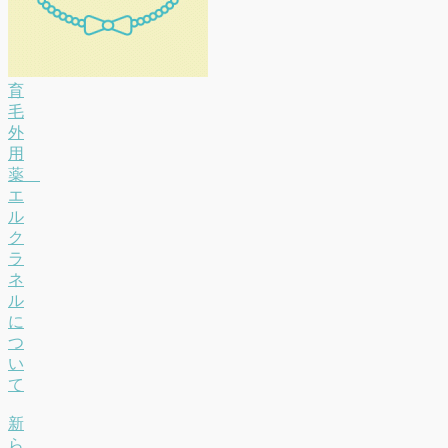
育
毛
外
用
薬
エ
ル
ク
ラ
ネ
ル
に
つ
い
て
新
ら