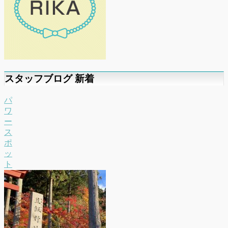
スタッフブログ 新着
パ
ワ
ー
ス
ポ
ッ
ト