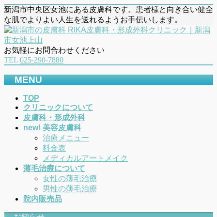
新潟市中央区女池にある皮膚科です。患者様と向き合い健全
な肌でよりよい人生を送れるようお手伝いします。
お気軽にお問合わせください
TEL
025-290-7880
MENU
メ
TOP
クリニックについて
ニ
皮膚科・形成外科
ュ
new! 美容皮膚科
ー
治療メニュー
を
料金表
飛
メディカルアートメイク
ば
薄毛治療について
す
女性の薄毛治療
男性の薄毛治療
院内販売品
お知らせ