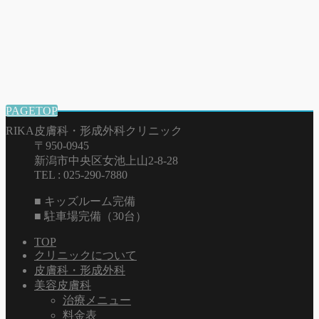
PAGETOP
RIKA皮膚科・形成外科クリニック
〒950-0945
新潟市中央区女池上山2-8-28
TEL : 025-290-7880
■ キッズルーム完備
■ 駐車場完備（30台）
TOP
クリニックについて
皮膚科・形成外科
美容皮膚科
治療メニュー
料金表