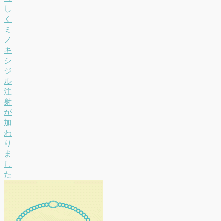
し
く
ミ
ノ
キ
シ
ジ
ル
注
射
が
加
わ
り
ま
し
た