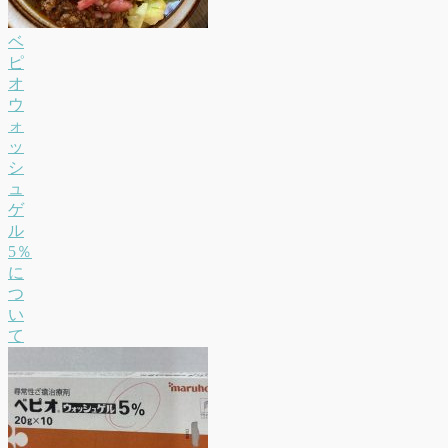
ベ
ピ
オ
ウ
ォ
ッ
シ
ュ
ゲ
ル
5％
に
つ
い
て