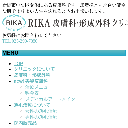
新潟市中央区女池にある皮膚科です。患者様と向き合い健全
な肌でよりよい人生を送れるようお手伝いします。
お気軽にお問合わせください
TEL
025-290-7880
MENU
メ
TOP
クリニックについて
ニ
皮膚科・形成外科
ュ
new! 美容皮膚科
ー
治療メニュー
を
料金表
飛
メディカルアートメイク
ば
薄毛治療について
す
女性の薄毛治療
男性の薄毛治療
院内販売品