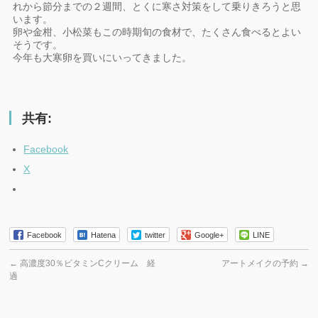
れから節分までの２週間、とくに寒さ対策をして乗りきろうと思
います。
卵や金柑、小松菜もこの時期旬の食材で、たくさん食べるとよい
そうです。
今年も大寒卵を買いにいってきました。
共有:
Facebook
X
Facebook
Hatena
twitter
Google+
LINE
←
高濃度30％ビタミンCクリーム 経
アートメイクの予約
→
過