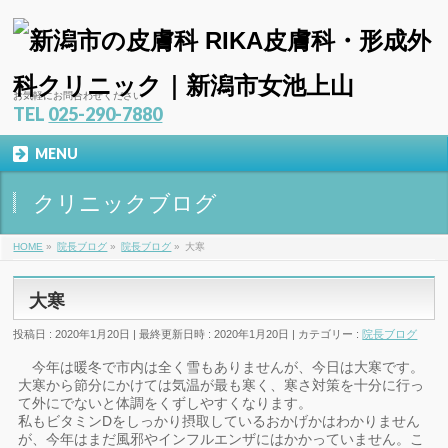
お気軽にお問合わせください
TEL
025-290-7880
MENU
クリニックブログ
HOME
»
院長ブログ
»
院長ブログ
»
大寒
大寒
投稿日 : 2020年1月20日
最終更新日時 : 2020年1月20日
カテゴリー :
院長ブログ
今年は暖冬で市内は全く雪もありませんが、今日は大寒です。
大寒から節分にかけては気温が最も寒く、寒さ対策を十分に行っ
て外にでないと体調をくずしやすくなります。
私もビタミンDをしっかり摂取しているおかげかはわかりません
が、今年はまだ風邪やインフルエンザにはかかっていません。こ