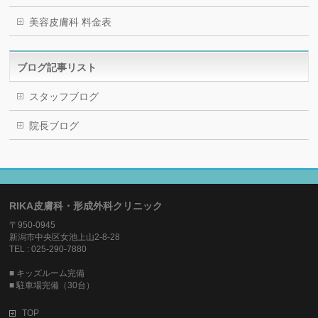
美容皮膚科 料金表
ブログ記事リスト
スタッフブログ
院長ブログ
RIKA皮膚科・形成外科クリニック
〒950-0945
新潟市中央区女池上山2-8-28
TEL : 025-290-7880
■ キッズルーム完備
■ 駐車場完備（30台）
TOP