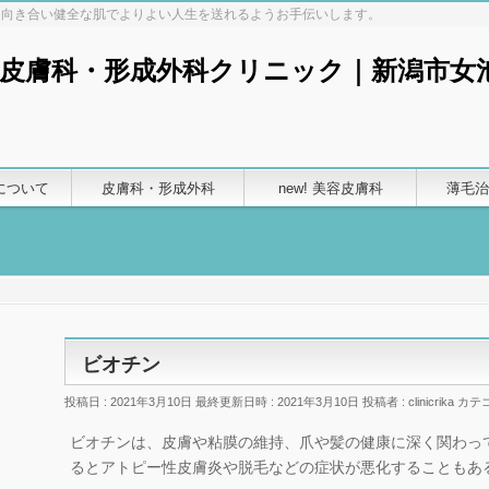
と向き合い健全な肌でよりよい人生を送れるようお手伝いします。
について
皮膚科・形成外科
new! 美容皮膚科
薄毛治
ビオチン
投稿日 : 2021年3月10日
最終更新日時 : 2021年3月10日
投稿者 :
clinicrika
カテゴ
ビオチンは、皮膚や粘膜の維持、爪や髪の健康に深く関わっ
るとアトピー性皮膚炎や脱毛などの症状が悪化することもあ