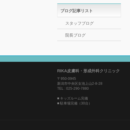
ブログ記事リスト
スタッフブログ
院長ブログ
RIKA皮膚科・形成外科クリニック
〒950-0945
新潟市中央区女池上山2-8-28
TEL : 025-290-7880
■ キッズルーム完備
■ 駐車場完備（30台）