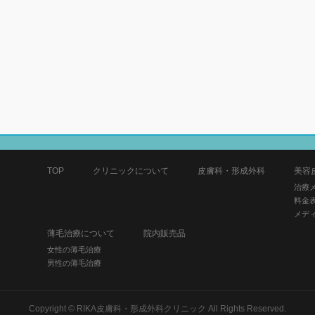
TOP
クリニックについて
皮膚科・形成外科
美容
治療
料金
メデ
薄毛治療について
院内販売品
女性の薄毛治療
男性の薄毛治療
Copyright ©
RIKA皮膚科・形成外科クリニック
All Rights Reserved.