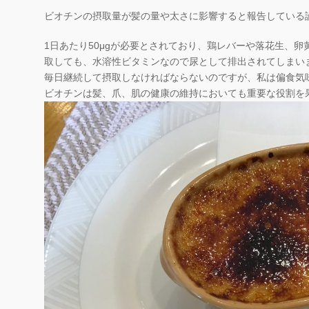
ビオチンの摂取量が髪の量や太さに影響すると報告している
1日あたり50μgが必要とされており、鶏レバーや落花生、
取しても、水溶性ビタミンなので尿として排出されてしまい
毎日継続して摂取しなければならないのですが、私は偏食気
ビオチンは髪、爪、肌の健康の維持においても重要な役割を