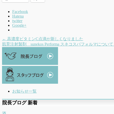
Facebook
Hatena
twitter
Google+
←
高濃度ビタミンC点滴が新しくなりました
肌育注射製剤 sunekos Performa スネコスパフォルマについ
お知らせ一覧
院長ブログ 新着
酒