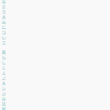
ル
ク
ラ
ネ
ル
に
つ
い
て
新
ら
し
く
ミ
ノ
キ
シ
ジ
ル
注
射