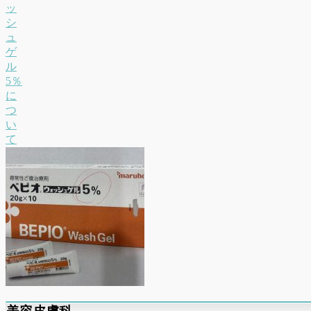
ッ
シ
ュ
ゲ
ル
5％
に
つ
い
て