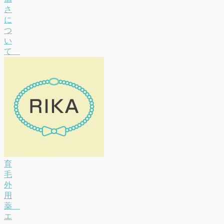
さ
に
つ
い
て
育
毛
外
用
薬
エ