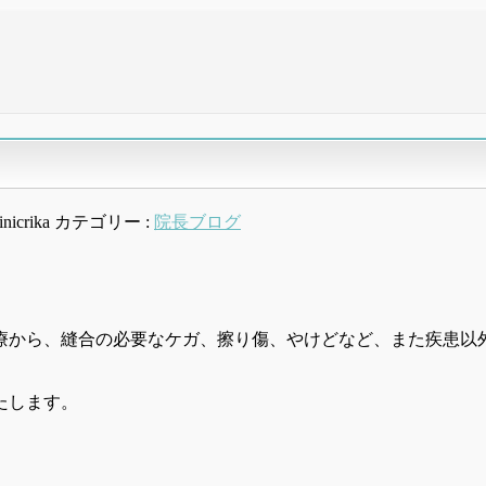
inicrika
カテゴリー :
院長ブログ
療から、縫合の必要なケガ、擦り傷、やけどなど、また疾患以
たします。