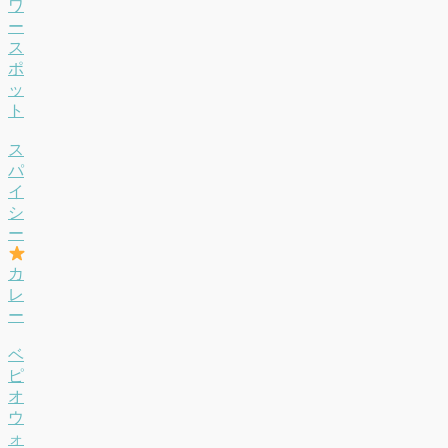
ワ
ー
ス
ポ
ッ
ト
ス
パ
イ
シ
ー
カ
レ
ー
ベ
ピ
オ
ウ
ォ