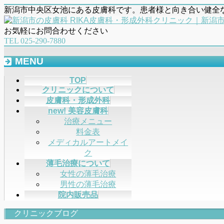
新潟市中央区女池にある皮膚科です。患者様と向き合い健全
お気軽にお問合わせください
TEL 025-290-7880
MENU
メ
TOP
クリニックについて
ニ
皮膚科・形成外科
ュ
new! 美容皮膚科
ー
治療メニュー
を
料金表
飛
メディカルアートメイ
ば
ク
す
薄毛治療について
女性の薄毛治療
男性の薄毛治療
院内販売品
クリニックブログ