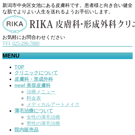
新潟市中央区女池にある皮膚科です。患者様と向き合い健全
な肌でよりよい人生を送れるようお手伝いします。
お気軽にお問合わせください
TEL
025-290-7880
MENU
メ
TOP
クリニックについて
ニ
皮膚科・形成外科
ュ
new! 美容皮膚科
ー
治療メニュー
を
料金表
飛
メディカルアートメイク
ば
薄毛治療について
す
女性の薄毛治療
男性の薄毛治療
院内販売品