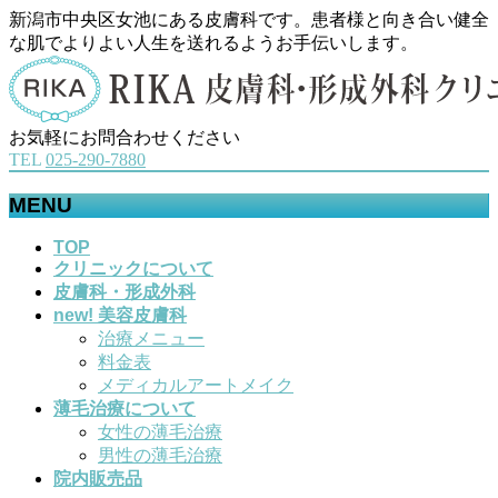
新潟市中央区女池にある皮膚科です。患者様と向き合い健全
な肌でよりよい人生を送れるようお手伝いします。
お気軽にお問合わせください
TEL
025-290-7880
MENU
メ
TOP
クリニックについて
ニ
皮膚科・形成外科
ュ
new! 美容皮膚科
ー
治療メニュー
を
料金表
飛
メディカルアートメイク
ば
薄毛治療について
す
女性の薄毛治療
男性の薄毛治療
院内販売品