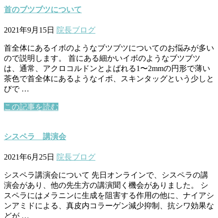
首のブツブツについて
2021年9月15日
院長ブログ
首全体にあるイボのようなブツブツについてのお悩みが多い
ので説明します。 首にある細かいイボのようなブツブツ
は、通常、アクロコルドンとよばれる1〜2mmの円形で薄い
茶色で首全体にあるようなイボ、スキンタッグという少しと
びで …
この記事を読む
シスペラ 講演会
2021年6月25日
院長ブログ
シスペラ講演会について 先日オンラインで、シスペラの講
演会があり、他の先生方の講演聞く機会がありました。 シ
スペラにはメラニンに生成を阻害する作用の他に、ナイアシ
ンアミドによる、真皮内コラーゲン減少抑制、抗シワ効果な
どが …