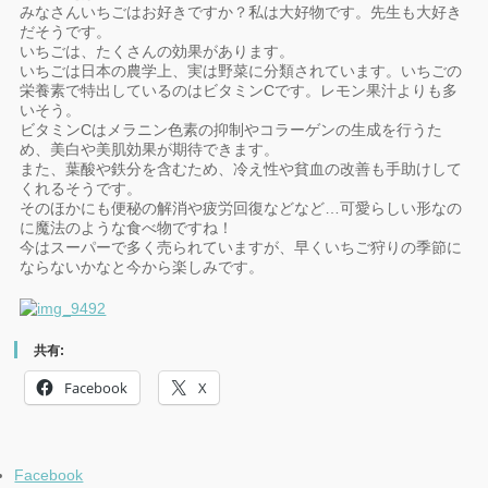
みなさんいちごはお好きですか？私は大好物です。先生も大好き
だそうです。
いちごは、たくさんの効果があります。
いちごは日本の農学上、実は野菜に分類されています。いちごの
栄養素で特出しているのはビタミンCです。レモン果汁よりも多
いそう。
ビタミンCはメラニン色素の抑制やコラーゲンの生成を行うた
め、美白や美肌効果が期待できます。
また、葉酸や鉄分を含むため、冷え性や貧血の改善も手助けして
くれるそうです。
そのほかにも便秘の解消や疲労回復などなど…可愛らしい形なの
に魔法のような食べ物ですね！
今はスーパーで多く売られていますが、早くいちご狩りの季節に
ならないかなと今から楽しみです。
共有:
Facebook
X
Facebook