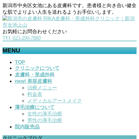
新潟市中央区女池にある皮膚科です。患者様と向き合い健全
な肌でよりよい人生を送れるようお手伝いします。
お気軽にお問合わせください
TEL
025-290-7880
MENU
メ
TOP
クリニックについて
ニ
皮膚科・形成外科
ュ
new! 美容皮膚科
ー
治療メニュー
を
料金表
飛
メディカルアートメイク
ば
薄毛治療について
す
女性の薄毛治療
男性の薄毛治療
院内販売品
クリニックブログ