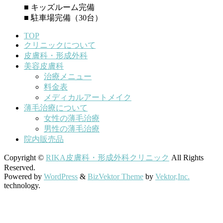
■ キッズルーム完備
■ 駐車場完備（30台）
TOP
クリニックについて
皮膚科・形成外科
美容皮膚科
治療メニュー
料金表
メディカルアートメイク
薄毛治療について
女性の薄毛治療
男性の薄毛治療
院内販売品
Copyright ©
RIKA皮膚科・形成外科クリニック
All Rights
Reserved.
Powered by
WordPress
&
BizVektor Theme
by
Vektor,Inc.
technology.